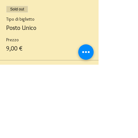
Sold out
Tipo di biglietto
Posto Unico
Prezzo
9,00 €
Questo evento è sold out
Teatro del Buratto Soc. Coop
sociale
Via G. Bovio 5, Milano (Teatro Munari)
Via Pastrengo 16, Milano (Teatro Verdi)
C.F. e P. Iva
02854100159
- R.E.A. 926622