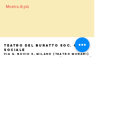
Mostra di più
Teatro del Buratto Soc. Coop
sociale
Via G. Bovio 5, Milano (Teatro Munari)
Via Pastrengo 16, Milano (Teatro Verdi)
C.F. e P. Iva
02854100159
- R.E.A. 926622
info@teatrodelburatto.it
Tel:
02 27002476
-
Fax: 02
27001084