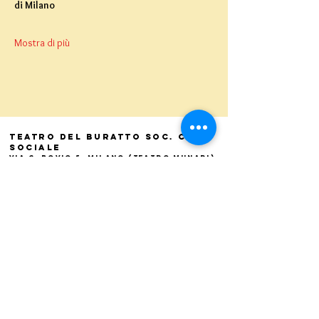
di Milano
Mostra di più
Teatro del Buratto Soc. Coop
sociale
Via G. Bovio 5, Milano (Teatro Munari)
Via Pastrengo 16, Milano (Teatro Verdi)
C.F. e P. Iva
02854100159
- R.E.A. 926622
info@teatrodelburatto.it
Tel:
02 27002476
-
Fax: 02