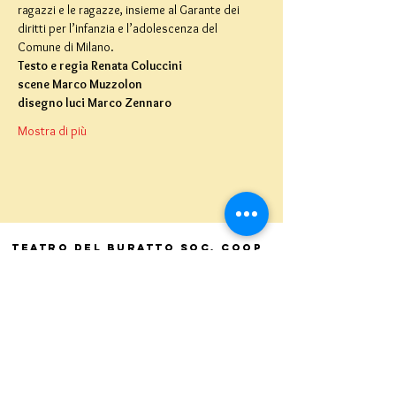
ragazzi e le ragazze, insieme al Garante dei 
diritti per l’infanzia e l’adolescenza del 
Comune di Milano.
Testo e regia Renata Coluccini 
scene Marco Muzzolon 
disegno luci Marco Zennaro 
Mostra di più
Teatro del Buratto Soc. Coop
sociale
Via G. Bovio 5, Milano (Teatro Munari)
Via Pastrengo 16, Milano (Teatro Verdi)
C.F. e P. Iva
02854100159
- R.E.A. 926622