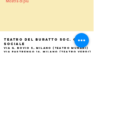
Mostra di più
Teatro del Buratto Soc. Coop
sociale
Via G. Bovio 5, Milano (Teatro Munari)
Via Pastrengo 16, Milano (Teatro Verdi)
C.F. e P. Iva
02854100159
- R.E.A. 926622
info@teatrodelburatto.it
Tel:
02 27002476
-
Fax: 02
27001084