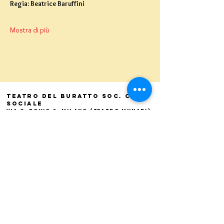
Regia: Beatrice Baruffini
Mostra di più
Teatro del Buratto Soc. Coop
sociale
Via G. Bovio 5, Milano (Teatro Munari)
Via Pastrengo 16, Milano (Teatro Verdi)
C.F. e P. Iva
02854100159
- R.E.A. 926622
info@teatrodelburatto.it
Tel:
02 27002476
-
Fax: 02