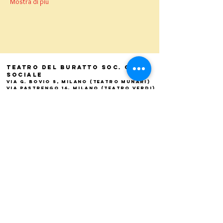
Mostra di più
Teatro del Buratto Soc. Coop
sociale
Via G. Bovio 5, Milano (Teatro Munari)
Via Pastrengo 16, Milano (Teatro Verdi)
C.F. e P. Iva
02854100159
- R.E.A. 926622
info@teatrodelburatto.it
Tel:
02 27002476
-
Fax: 02
27001084