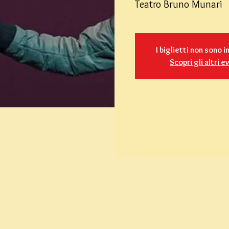
Teatro Bruno Munari
I biglietti non sono i
Scopri gli altri e