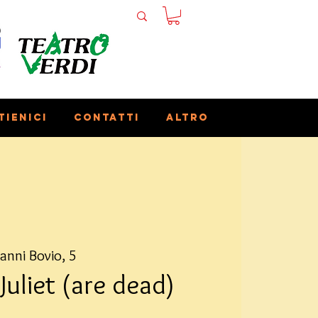
tienici
Contatti
Altro
anni Bovio, 5
uliet (are dead)