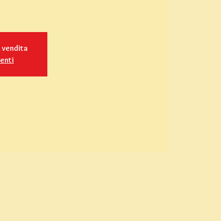
n vendita
venti