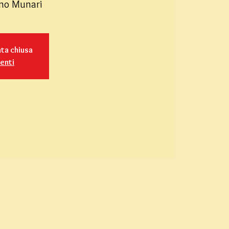
uno Munari
ata chiusa
venti