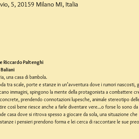
vio, 5, 20159 Milano MI, Italia
 e Riccardo Paltenghi
 Baliani
ia, una casa di bambola.
oda tra scale, porte e stanze in un’avventura dove i rumori nascosti, gli
ano immagini, spingono la mente della protagonista a combattere cre
ù concrete, prendendo connotazioni lupesche, animale stereotipo del
tire così bene riesce anche a farle diventare vere…o forse lo sono da
de casa dove si ritrova spesso a giocare da sola, una situazione che
tanze i pensieri prendono forma e lei cerca di raccontare le sue pr