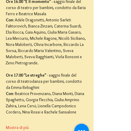
Ore 16.00 "È il momento"
 - saggio finale del 
corso di teatro per bambini, condotto da Ilaria 
Ferro e Beatrice Masala
Con:
 Adele Dragonetti, Antonio Sarleti 
Faktorovich, Bianca Zinzani, Caterina Suardi, 
Elia Rocca, Gaia Aquino, Giulia Maria Gasaro, 
Lea Mercurio, Michele Ragone, Nicolò Siciliano, 
Nora Maloberti, Olivia Incarbone, Riccardo La 
Sorsa, Riccardo Maria Valentino, Sveva 
Maloberti, Sveva Ragghianti, Viola Ronzoni e 
Zeno Pietrogrande.
Ore 17.00 "Le streghe"
 - saggio finale del 
corso di teatrodanza per bambini, condotto 
da Emma Rebughini
Con: 
Beatrice Provenzano, Diana Monti, Diana 
Spaghetto, Giorgia Flecchia, Giulia Amprino 
Zahira, Lena Cervi, Lionella Campodonico 
Cordero, Nina Rossi e Rachele Sansalone
Mostra di più