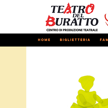
Home
Biglietteria
Fam