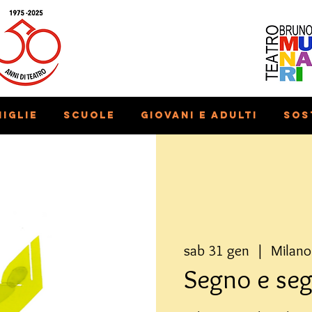
iglie
Scuole
Giovani e adulti
Sos
sab 31 gen
  |  
Milano
Segno e seg