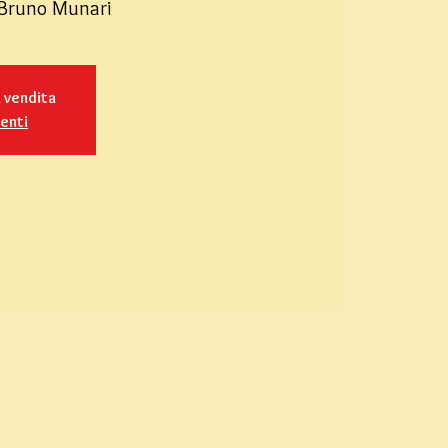
o Bruno Munari
n vendita
venti