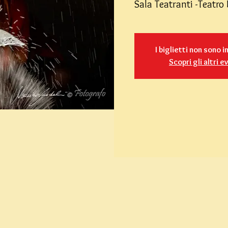
Sala Teatranti -Teatr
I biglietti non sono i
Scopri gli altri e