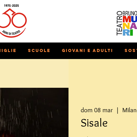
iglie
Scuole
Giovani e adulti
Sos
dom 08 mar
  |  
Mila
Sisale