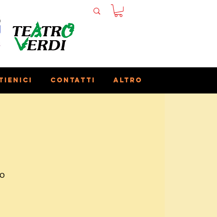
tienici
Contatti
Altro
no