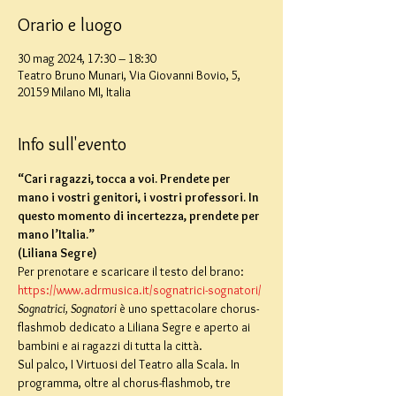
Orario e luogo
30 mag 2024, 17:30 – 18:30
Teatro Bruno Munari, Via Giovanni Bovio, 5,
20159 Milano MI, Italia
Info sull'evento
“Cari ragazzi, tocca a voi. Prendete per 
mano i vostri genitori, i vostri professori. In 
questo momento di incertezza, prendete per 
mano l’Italia.”
(Liliana Segre)
Per prenotare e scaricare il testo del brano: 
https://www.adrmusica.it/sognatrici-sognatori/
Sognatrici, Sognatori
 è uno spettacolare chorus-
flashmob dedicato a Liliana Segre e aperto ai 
bambini e ai ragazzi di tutta la città.
Sul palco, I Virtuosi del Teatro alla Scala. In 
programma, oltre al chorus-flashmob, tre 