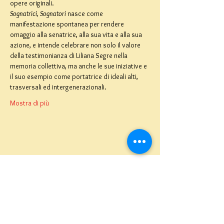
opere originali.
Sognatrici, Sognatori 
nasce come 
manifestazione spontanea per rendere 
omaggio alla senatrice, alla sua vita e alla sua 
azione, e intende celebrare non solo il valore 
della testimonianza di Liliana Segre nella 
memoria collettiva, ma anche le sue iniziative e 
il suo esempio come portatrice di ideali alti, 
trasversali ed intergenerazionali.
Mostra di più
Teatro del Buratto Soc. Coop
sociale
Via G. Bovio 5, Milano (Teatro Munari)
Via Pastrengo 16, Milano (Teatro Verdi)
C.F. e P. Iva
02854100159
- R.E.A. 926622