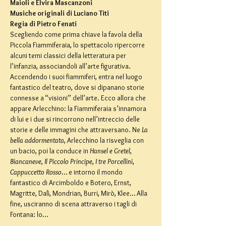
Maioli e Elvira Mascanzoni

Musiche originali di Luciano Titi

Regia di Pietro Fenati
Scegliendo come prima chiave la favola della 
Piccola Fiammiferaia, lo spettacolo ripercorre 
alcuni temi classici della letteratura per 
l’infanzia, associandoli all’arte figurativa. 
Accendendo i suoi fiammiferi, entra nel luogo 
fantastico del teatro, dove si dipanano storie 
connesse a “visioni” dell’arte. Ecco allora che 
appare Arlecchino: la Fiammiferaia s’innamora 
di lui e i due si rincorrono nell’intreccio delle 
storie e delle immagini che attraversano. Ne 
La 
bella addormentata
, Arlecchino la risveglia con 
un bacio, poi la conduce in 
Hansel e Gretel
, 
Biancaneve
, 
Il Piccolo Principe
, 
I tre Porcellini
, 
Cappuccetto Rosso
… e intorno il mondo 
fantastico di Arcimboldo e Botero, Ernst, 
Magritte, Dalì, Mondrian, Burri, Mirò, Klee… Alla 
fine, usciranno di scena attraverso i tagli di 
Fontana: lo…