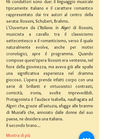
fili conduttori sono due: il linguaggio musicale 
tipicamente italiano e il carattere romantico 
rappresentato dai tre autori al centro della 
serata: Rossini, Schubert, Brahms.
L'Ouverture da 
L’Italiana in Algeri 
di Rossini, 
musicista a cavallo tra il classicismo 
settecentesco e il romanticismo, verso il quale 
naturalmente evolve, anche per motivi 
cronologici, apre il programma. Quando 
compose quest'opera Rossini era ventenne, nel 
fiore della giovinezza, ma aveva già alle spalle 
una significativa esperienza nel dramma 
giocoso. L'opera prende infatti corpo con una 
serie di brillanti e virtuosistici contrasti, 
comicità, ironia, svolte imprevedibili. 
Protagonista è l'audace Isabella, naufragata ad 
Algeri che, grazie all'astuzia, sfugge alle branme 
di Musiafà che, annoiato dalle donne del suo 
paese, ne desidera una italiana.
Il secondo brano…
Mostra di più