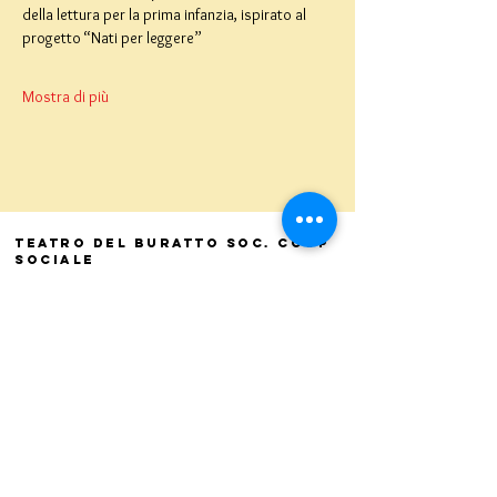
della lettura per la prima infanzia, ispirato al 
progetto “Nati per leggere”
Mostra di più
Teatro del Buratto Soc. Coop
sociale
Via G. Bovio 5, Milano (Teatro Munari)
Via Pastrengo 16, Milano (Teatro Verdi)
C.F. e P. Iva
02854100159
- R.E.A. 926622
info@teatrodelburatto.it