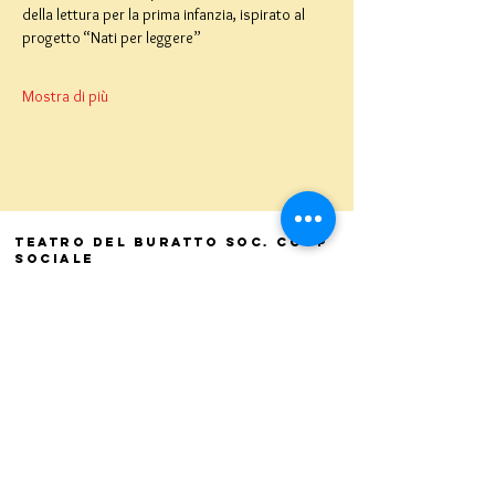
della lettura per la prima infanzia, ispirato al 
progetto “Nati per leggere”
Mostra di più
Teatro del Buratto Soc. Coop
sociale
Via G. Bovio 5, Milano (Teatro Munari)
Via Pastrengo 16, Milano (Teatro Verdi)
C.F. e P. Iva
02854100159
- R.E.A. 926622
info@teatrodelburatto.it