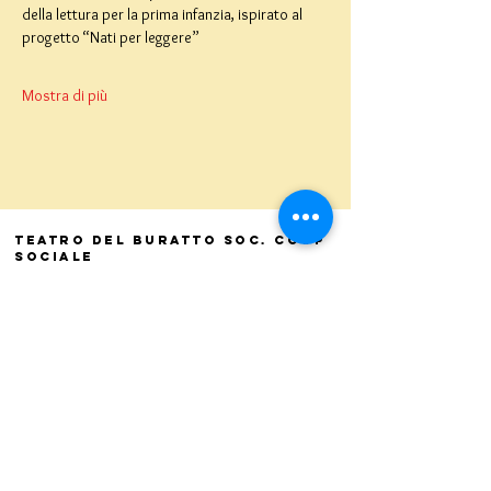
della lettura per la prima infanzia, ispirato al 
progetto “Nati per leggere”
Mostra di più
Teatro del Buratto Soc. Coop
sociale
Via G. Bovio 5, Milano (Teatro Munari)
Via Pastrengo 16, Milano (Teatro Verdi)
C.F. e P. Iva
02854100159
- R.E.A. 926622
info@teatrodelburatto.it