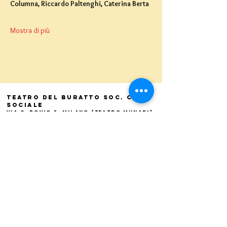
Columna, Riccardo Paltenghi, Caterina Berta
Mostra di più
Teatro del Buratto Soc. Coop
sociale
Via G. Bovio 5, Milano (Teatro Munari)
Via Pastrengo 16, Milano (Teatro Verdi)
C.F. e P. Iva
02854100159
- R.E.A. 926622
info@teatrodelburatto.it
Tel:
02 27002476
-
Fax: 02