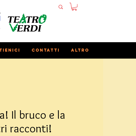
tienici
Contatti
Altro
! Il bruco e la
tri racconti!