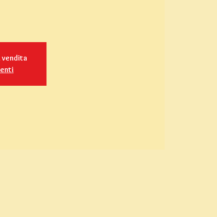
n vendita
venti