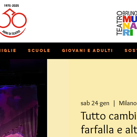
iglie
Scuole
Giovani e adulti
Sos
sab 24 gen
  |  
Milano
Tutto cambia
farfalla e al