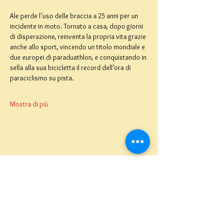
Ale perde l’uso delle braccia a 25 anni per un 
incidente in moto. Tornato a casa, dopo giorni 
di disperazione, reinventa la propria vita grazie 
anche allo sport, vincendo un titolo mondiale e 
due europei di paraduathlon, e conquistando in 
sella alla sua bicicletta il record dell’ora di 
paraciclismo su pista.
Mostra di più
Teatro del Buratto Soc. Coop
sociale
Via G. Bovio 5, Milano (Teatro Munari)
Via Pastrengo 16, Milano (Teatro Verdi)
C.F. e P. Iva
02854100159
- R.E.A. 926622