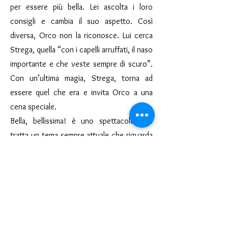
per essere più bella. Lei ascolta i loro
consigli e cambia il suo aspetto. Così
diversa, Orco non la riconosce. Lui cerca
Strega, quella “con i capelli arruffati, il naso
importante e che veste sempre di scuro”.
Con un’ultima magia, Strega, torna ad
essere quel che era e invita Orco a una
cena speciale.
Bella, bellissima! è uno spettacolo che
tratta un tema sempre attuale che riguarda
tutte e tutti e che ci spinge a tornare là,
alle origini del non giudizio, quello che i
bambini e le bambine naturalmente
praticano ogni giorno.
SCARICA LA SCHEDA