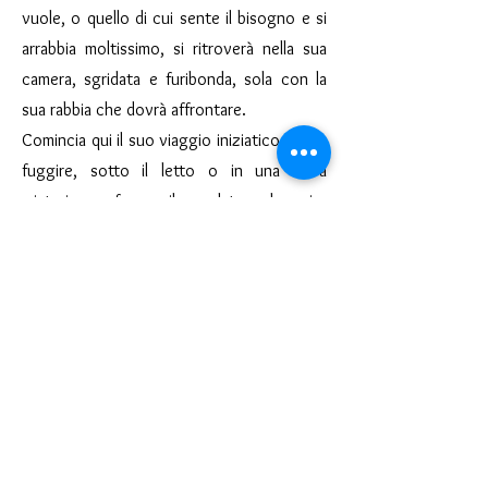
vuole, o quello di cui sente il bisogno e si
arrabbia moltissimo, si ritroverà nella sua
camera, sgridata e furibonda, sola con la
sua rabbia che dovrà affrontare.
Comincia qui il suo viaggio iniziatico, potrà
fuggire, sotto il letto o in una terra
misteriosa, sfogare il suo lato selvaggio,
urlare rompere e lottare e dovrà fare
attenzione ai mostri che la circondano che
hanno i suoi stessi istinti entusiasti, ma
che a volte sono un po’ brutali e pericolosi
e potrà diventare il re dei mostri!
Poi ad un certo punto la rabbia si gonfia, il
mostro si calma e l’isola dei mostri diventa
un po’ faticosa e si ha voglia di tornare, di
rimettere tutto a posto… o quasi.