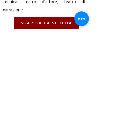
Tecnica: teatro d’attore, teatro di
narrazione
SCARICA LA SCHEDA
< Precedente
Prossimo >
Teatro del Buratto Soc. Coop
sociale
Via G. Bovio 5, Milano (Teatro Munari)
Via Pastrengo 16, Milano (Teatro Verdi)
C.F. e P. Iva
02854100159
- R.E.A. 926622
info@teatrodelburatto.it