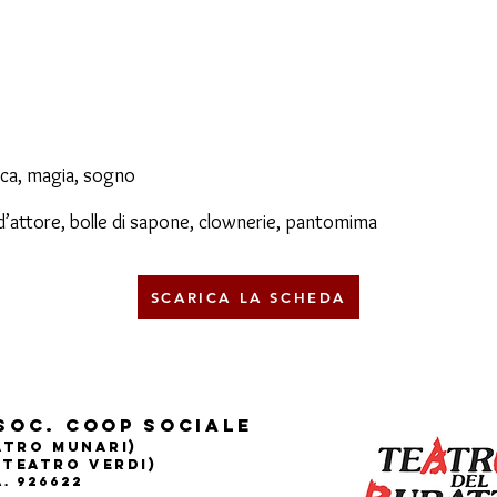
ca, magia, sogno
d’attore, bolle di sapone, clownerie, pantomima
SCARICA LA SCHEDA
Soc. Coop sociale
eatro Munari)
(Teatro Verdi)
.A. 926622