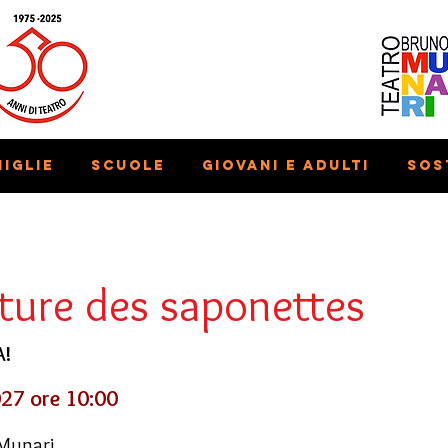
iglie
Scuole
Giovani e adulti
Sos
ture des saponettes
A!
27 ore 10:00
 Munari