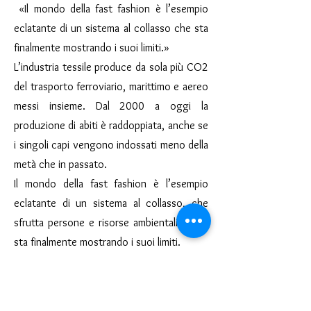
«Il mondo della fast fashion è l’esempio
eclatante di un sistema al collasso che sta
finalmente mostrando i suoi limiti.»
L’industria tessile produce da sola più CO2
del trasporto ferroviario, marittimo e aereo
messi insieme. Dal 2000 a oggi la
produzione di abiti è raddoppiata, anche se
i singoli capi vengono indossati meno della
metà che in passato.
Il mondo della fast fashion è l’esempio
eclatante di un sistema al collasso, che
sfrutta persone e risorse ambientali e che
sta finalmente mostrando i suoi limiti.
“Fashion Victims” si propone di mostrare,
attraverso il racconto di una ragazza e di
un ragazzo, due facce della stessa