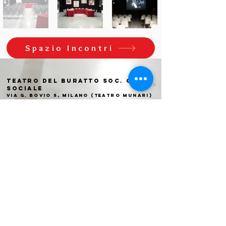
Spazio Incontri
Teatro del Buratto Soc. Coop
sociale
Via G. Bovio 5, Milano (Teatro Munari)
Via Pastrengo 16, Milano (Teatro Verdi)
C.F. e P. Iva
02854100159
- R.E.A. 926622
info@teatrodelburatto.it
Tel:
02 27002476
-
Fax: 02
27001084