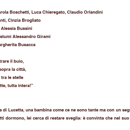
arola Boschetti, Luca Chieregato, Claudio Orlandini
ti, Cinzia Brogliato
 Alessia Bussini
ostumi Alessandro Girami
argherita Busacca
rare il buio,
opra la città,
tra le stelle
te, tutta intera!”
ia di Lucetta, una bambina come ce ne sono tante ma con un segr
tti dormono, lei cerca di restare sveglia: è convinta che nel su