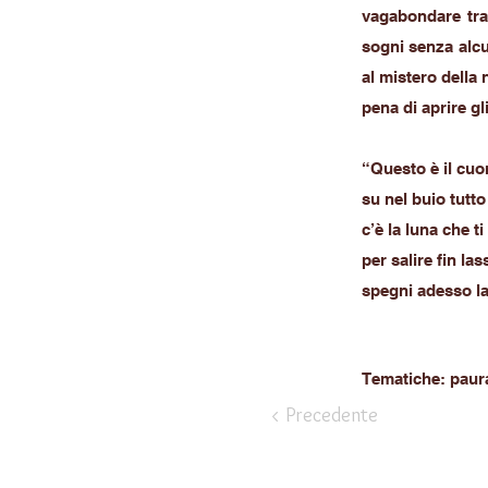
vagabondare tra l
sogni senza alcu
al mistero della 
pena di aprire gl
“Questo è il cuor
su nel buio tutto
c’è la luna che ti
per salire fin las
spegni adesso la
Tematiche: paura
< Precedente