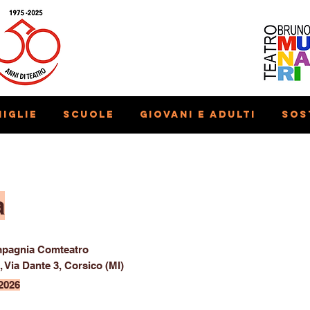
iglie
Scuole
Giovani e adulti
Sos
a
pagnia Comteatro
, Via Dante 3, Corsico (MI)
2026