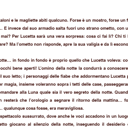
taloni e le magliette abiti qualcuno. Forse è un mostro, forse un 
 E invece dal suo armadio salta fuori uno strano ometto, con 
à mai? Per Lucetta sarà una vera sorpresa: cosa ci fai lì? Chi ti 
re? Ma l’ometto non risponde, apre la sua valigia e da lì escono
notte… in fondo in fondo è proprio quello che Lucetta voleva: co
occhi bene aperti! L’omino della notte la condurrà a conoscer
l suo letto; i personaggi delle fiabe che addormentano Lucetta
er magia, insieme voleranno sopra i tetti delle case, passeggeran
mandare alla Luna quale sia il vero segreto della notte. Quan
 resterà che l’orologio a segnare il ritorno della mattina… f
… qualunque cosa fosse, era meravigliosa.
 spettacolo sussurrato, dove anche le voci accadono in un luog
tto giocano al silenzio della notte, inseguendo il desiderio e