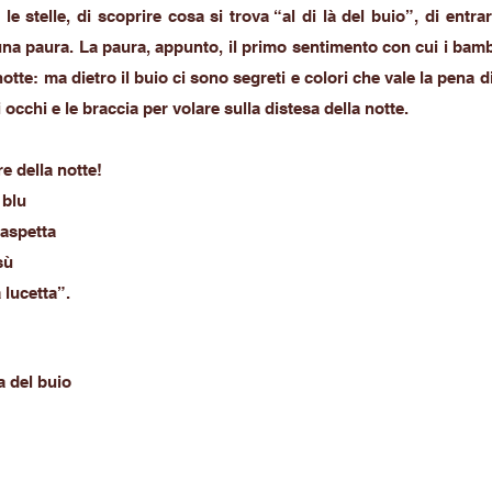
e stelle, di scoprire cosa si trova “al di là del buio”, di entra
na paura. La paura, appunto, il primo sentimento con cui i bamb
notte: ma dietro il buio ci sono segreti e colori che vale la pena di
i occhi e le braccia per volare sulla distesa della notte.
e della notte!
 blu
 aspetta
sù
 lucetta”.
 del buio