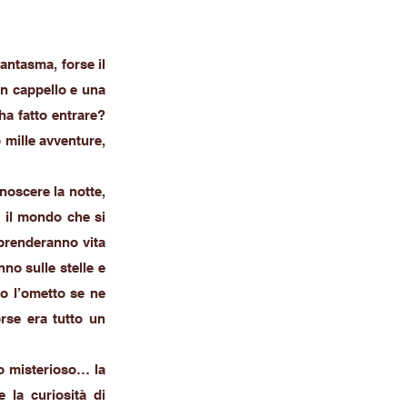
fantasma, forse il
un cappello e una
ha fatto entrare?
 mille avventure,
noscere la notte,
e il mondo che si
 prenderanno vita
no sulle stelle e
do l’ometto se ne
orse era tutto un
o misterioso… la
 la curiosità di