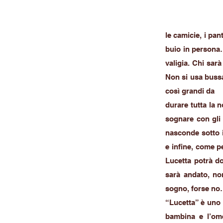
le camicie, i pan
buio in persona…
valigia. Chi sar
Non si usa bussa
così grandi da
durare tutta la 
sognare con gli 
nasconde sotto i
e infine, come p
Lucetta potrà do
sarà andato, non
sogno, forse no
“Lucetta” è uno
bambina e l’ome