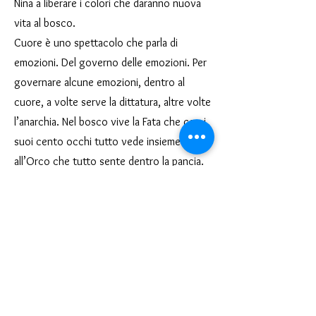
Nina a liberare i colori che daranno nuova
vita al bosco.
Cuore è uno spettacolo che parla di
emozioni. Del governo delle emozioni. Per
governare alcune emozioni, dentro al
cuore, a volte serve la dittatura, altre volte
l’anarchia. Nel bosco vive la Fata che con i
suoi cento occhi tutto vede insieme
all’Orco che tutto sente dentro la pancia.
Nina si metterà tra loro e sarà proprio lei,
piccola e intraprendente, a riportare
l’armonia dei colori in un bosco tutto
grigio.
Tematiche: emozioni, armonia
Linguaggio: teatro d’attore