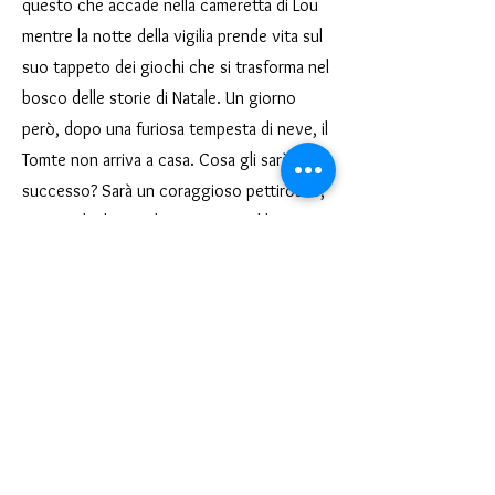
questo che accade nella cameretta di Lou
mentre la notte della vigilia prende vita sul
suo tappeto dei giochi che si trasforma nel
bosco delle storie di Natale. Un giorno
però, dopo una furiosa tempesta di neve, il
Tomte non arriva a casa. Cosa gli sarà
successo? Sarà un coraggioso pettirosso,
aiutato dagli animali incontrati nel bosco, a
partire alla sua ricerca, per salvare il Natale
della piccola Lou.
Tematiche: Natale, attesa, storie, leggende
Linguaggio: teatro d’attore e teatro di
figura
< Precedente
Successivo >