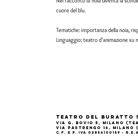
Nel racconto la noia diventa la scinti
cuore del blu.
Tematiche: importanza della noia, ris
Linguaggio: teatro d’animazione su 
Teatro del Buratto 
Via G. Bovio 5, Milano (T
Via Pastrengo 16, Milano 
C.F. e P. Iva 02854100159 - R.E