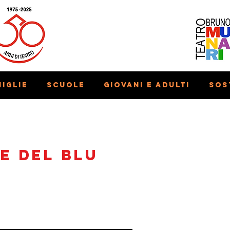
iglie
Scuole
Giovani e adulti
Sos
e del blu