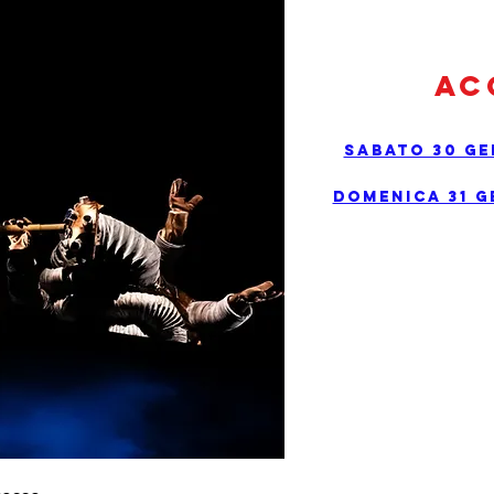
Ac
Sabato 30 Ge
Domenica 31 G