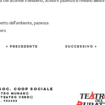
lla che accende il desiderio, attesa e pazienza si rivelano allea
petto dell’ambiente, pazienza
nero
< Precedente
Successivo >
Soc. Coop sociale
eatro Munari)
(Teatro Verdi)
.A. 926622