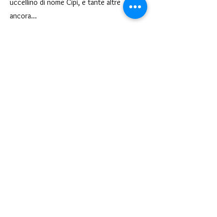
uccellino di nome Cipì, e tante altre
ancora…
Tematiche: l’importanza delle storie, la
fantasia
Linguaggio: teatro di narrazione, pittura dal
vivo
< Precedente
Successivo >
Teatro del Buratto Soc. Coop
sociale
Via G. Bovio 5, Milano (Teatro Munari)
Via Pastrengo 16, Milano (Teatro Verdi)
C.F. e P. Iva
02854100159
- R.E.A. 926622