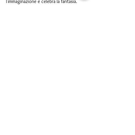
l'immaginazione e celebra la fantasia.
Tematiche: importanza del gioco e della
fantasia
Linguaggio: teatro musicale
< Precedente
Successivo >
Teatro del Buratto Soc. Coop
sociale
Via G. Bovio 5, Milano (Teatro Munari)
Via Pastrengo 16, Milano (Teatro Verdi)
C.F. e P. Iva
02854100159
- R.E.A. 926622