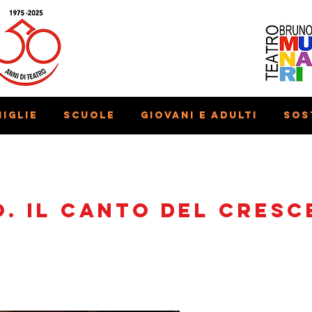
iglie
Scuole
Giovani e adulti
Sos
. Il canto del cresc