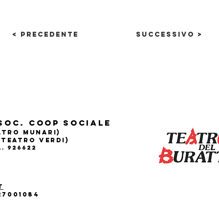
< Precedente
Successivo >
Soc. Coop sociale
eatro Munari)
(Teatro Verdi)
.A. 926622
t
27001084