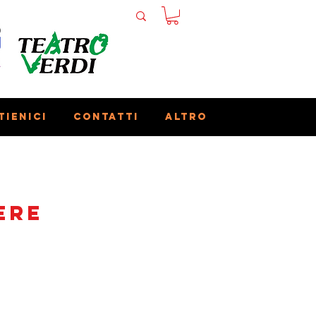
tienici
Contatti
Altro
ere