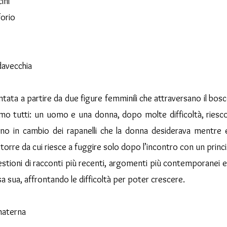
ini
forio
davecchia
tata a partire da due figure femminili che attraversano il bosco
ciamo tutti: un uomo e una donna, dopo molte difficoltà, ries
ino in cambio dei rapanelli che la donna desiderava mentre era
 torre da cui riesce a fuggire solo dopo l’incontro con un princ
gestioni di racconti più recenti, argomenti più contemporanei e
sa sua, affrontando le difficoltà per poter crescere.
 materna