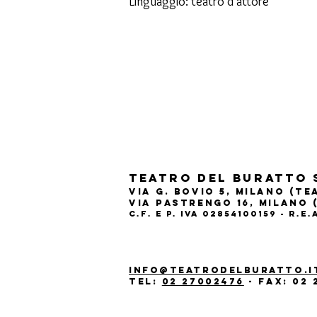
Linguaggio: teatro d’attore
Teatro del Buratto 
Via G. Bovio 5, Milano (T
Via Pastrengo 16, Milano 
C.F. e P. Iva 02854100159 - R.E
info@teatrodelburatto.i
Tel:
02 27002476
-
Fax: 02 