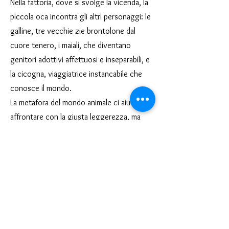
Nella fattoria, dove si svolge la vicenda, la
piccola oca incontra gli altri personaggi: le
galline, tre vecchie zie brontolone dal
cuore tenero, i maiali, che diventano
genitori adottivi affettuosi e inseparabili, e
la cicogna, viaggiatrice instancabile che
conosce il mondo.
La metafora del mondo animale ci aiuta ad
affrontare con la giusta leggerezza, ma
con profondità, temi importanti come quelli
della disabilità e dell’importanza di essere
accolti e di trovare la propria comunità.
Tematiche: inclusione, la cura dell’altro, il
senso di comunità
Linguaggio: teatro d’animazione su nero